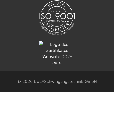
© 2026 bwz
Schwingungstechnik GmbH
®