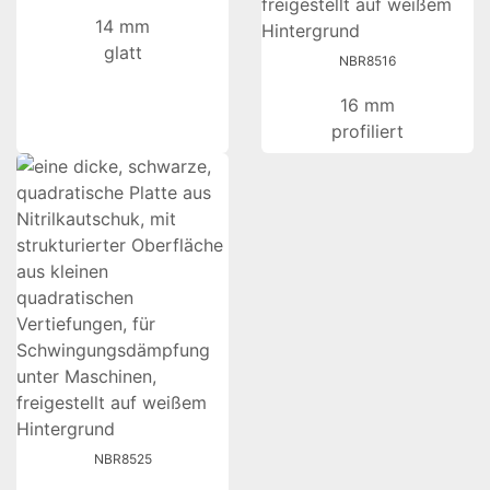
14 mm
glatt
NBR8516
16 mm
profiliert
NBR8525